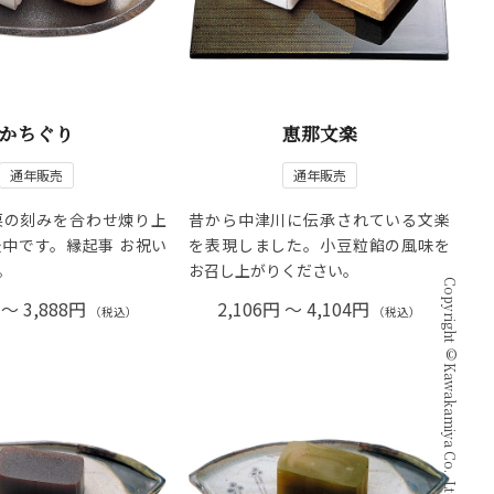
かちぐり
恵那文楽
通年販売
通年販売
栗の刻みを合わせ煉り上
昔から中津川に伝承されている文楽
中です。縁起事 お祝い
を表現しました。小豆粒餡の風味を
。
お召し上がりください。
Copyright © Kawakamiya Co., Ltd. all rights reserved.
 ～ 3,888円
2,106円 ～ 4,104円
（税込）
（税込）