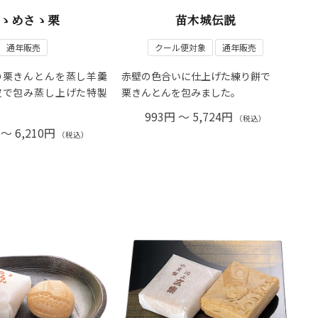
ゝめさゝ栗
苗木城伝説
通年販売
クール便対象
通年販売
の栗きんとんを蒸し羊羹
赤壁の色合いに仕上げた練り餅で
皮で包み蒸し上げた特製
栗きんとんを包みました。
993円 ～ 5,724円
（税込）
 ～ 6,210円
（税込）