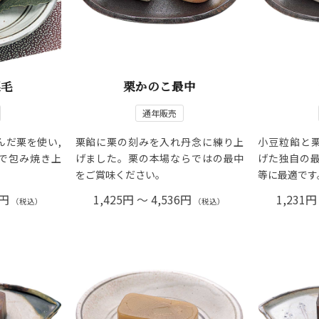
栗毛
栗かのこ最中
通年販売
んだ栗を使い,
栗餡に栗の刻みを入れ丹念に練り上
小豆粒餡と
で包み焼き上
げました。栗の本場ならではの最中
げた独自の最
をご賞味ください。
等に最適です
8円
1,425円 ～ 4,536円
1,231円
（税込）
（税込）