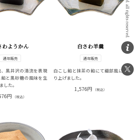
さわようかん
白さわ羊羹
通年販売
通年販売
流、黒井沢の清流を表現
白こし餡と抹茶の餡にて織部風に煉
し餡と黒砂糖の風味を生
り上げました。
ました。
1,576円
（税込）
576円
（税込）