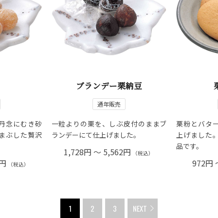
ブランデー栗納豆
通年販売
丹念にむき砂
一粒よりの栗を、しぶ皮付のままブ
栗粉とバタ
まぶした贅沢
ランデーにて仕上げました。
上げました
品です。
1,728円 ～ 5,562円
（税込）
2円
972円 
（税込）
1
2
3
NEXT