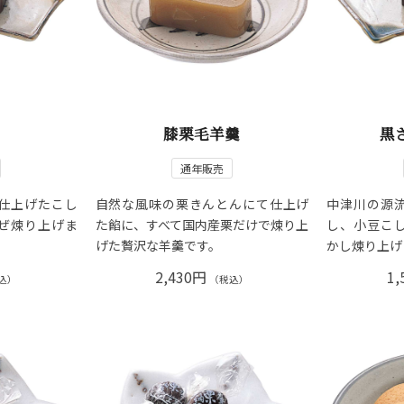
膝栗毛羊羹
黒
通年販売
仕上げたこし
自然な風味の栗きんとんにて仕上げ
中津川の源
ぜ煉り上げま
た餡に、すべて国内産栗だけで煉り上
し、小豆こ
げた贅沢な羊羹です。
かし煉り上げ
2,430円
1,
込）
（税込）