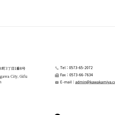
Tel：0573-65-2072
本町3丁目1番8号
Fax：0573-66-7634
gawa City, Gifu
n
E-mail：
admin@kawakamiya.co