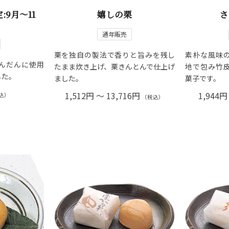
:9月～11
嬉しの栗
さ
通年販売
栗を独自の製法で香りと旨みを残し
素朴な風味
んだんに使用
たまま炊き上げ、栗きんとんで仕上げ
地で包み竹
した。
ました。
菓子です。
1,512円 ～ 13,716円
1,944円
込）
（税込）