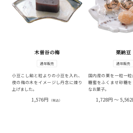
木曽谷の梅
栗納豆
通年販売
通年販売
小豆こし餡と粒よりの小豆を入れ、
国内産の栗を一粒一粒
夜の梅の木をイメージし丹念に煉り
糖蜜をふくませ砂糖を
上げました。
なお菓子。
1,576円
1,728円 ～ 5,56
（税込）