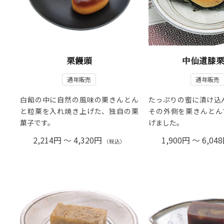
栗饅頭
中仙道膝
通年販売
通年販売
白餡の中に自然の風味の栗きんとん
たっぷりの蜜に漬け込
と粒栗を入れ焼き上げた、独自の栗
その外側を栗きんとん
菓子です。
げました。
2,214円 ～ 4,320円
1,900円 ～ 6,04
（税込）