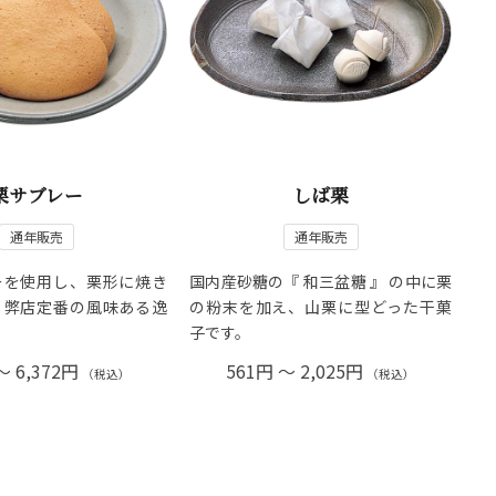
栗サブレー
しば栗
通年販売
通年販売
ーを使用し、栗形に焼き
国内産砂糖の『 和三盆糖 』 の中に栗
。弊店定番の風味ある逸
の粉末を加え、山栗に型どった干菓
子です。
～ 6,372円
561円 ～ 2,025円
（税込）
（税込）