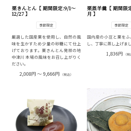
栗きんとん【 期間限定:9/1～
栗蒸羊羹【 期間限定
12/27 】
月 】
季節限定
季節限定
厳選した国産栗を使用し、自然の風
国内産の小豆と栗をふ
味を生かすため少量の砂糖にて仕上
し、丁寧に蒸し上げま
げております。栗きんとん発祥の地
1,836円
（税
中津川 本場の風味をお召し上がりく
ださい。
2,008円 ～ 9,666円
（税込）