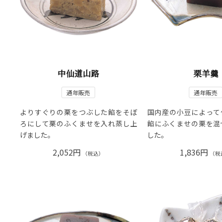
中仙道山路
栗羊羹
通年販売
通年販売
よりすぐりの栗をつぶした餡をそぼ
国内産の小豆によって
ろにして栗のふくませを入れ蒸し上
餡にふくませの栗を混
げました。
した。
2,052円
1,836円
（税込）
（税