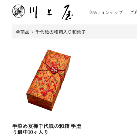
商品ラインナップ
ご
全商品
千代紙の和箱入り和菓子
手染め友禅千代紙の和箱 手造
り最中10ヶ入り