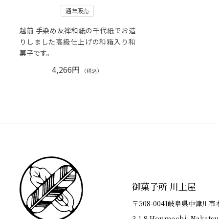
通年販売
越前 手染め友禅和紙の千代紙でお造
りしました高級仕上げの和箱入り和
菓子です。
4,266円
（税込）
御菓子所 川上屋
〒508-0041岐阜県中津川市
3-1-8 Honmachi, Nakatsu