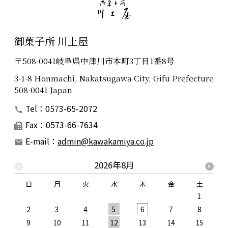
御菓子所 川上屋
〒508-0041岐阜県中津川市本町3丁目1番8号
3-1-8 Honmachi, Nakatsugawa City, Gifu Prefecture
508-0041 Japan
Tel：0573-65-2072
Fax：0573-66-7634
E-mail：
admin@kawakamiya.co.jp
2026年8月
日
月
火
水
木
金
土
1
2
3
4
5
6
7
8
9
10
11
12
13
14
15
1