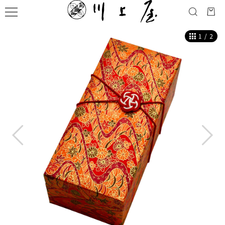
1
/
2