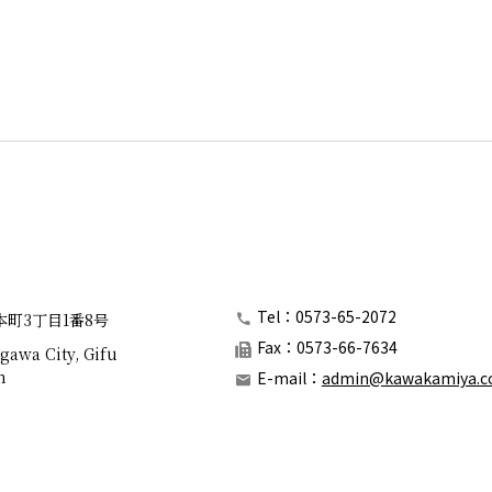
Tel：0573-65-2072
本町3丁目1番8号
Fax：0573-66-7634
gawa City, Gifu
n
E-mail：
admin@kawakamiya.co