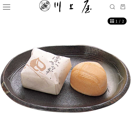
1
/
2